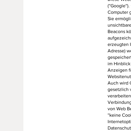
(''Google''
Computer g
Sie ermögli
unsichtbar
Beacons kö
aufgezeich
erzeugten I
Adresse) w
gespeicher
im Hinblic
Anzeigen f
Websitenut
Auch wird G
gesetzlich 
verarbeiten
Verbindung
von Web Be
''keine Coo
Internetopt
Datenschutz