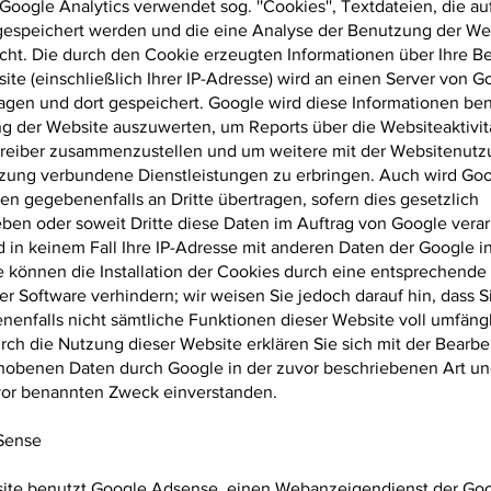
). Google Analytics verwendet sog. ''Cookies'', Textdateien, die au
espeichert werden und die eine Analyse der Benutzung der We
icht. Die durch den Cookie erzeugten Informationen über Ihre 
ite (einschließlich Ihrer IP-Adresse) wird an einen Server von G
agen und dort gespeichert. Google wird diese Informationen be
g der Website auszuwerten, um Reports über die Websiteaktivitä
reiber zusammenzustellen und um weitere mit der Websitenutz
tzung verbundene Dienstleistungen zu erbringen. Auch wird Goo
en gegebenenfalls an Dritte übertragen, sofern dies gesetzlich
ben oder soweit Dritte diese Daten im Auftrag von Google verar
 in keinem Fall Ihre IP-Adresse mit anderen Daten der Google 
e können die Installation der Cookies durch eine entsprechende 
er Software verhindern; wir weisen Sie jedoch darauf hin, dass S
nenfalls nicht sämtliche Funktionen dieser Website voll umfäng
ch die Nutzung dieser Website erklären Sie sich mit der Bearbe
rhobenen Daten durch Google in der zuvor beschriebenen Art u
or benannten Zweck einverstanden.
Sense
ite benutzt Google Adsense, einen Webanzeigendienst der Goo