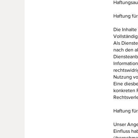
Haftungsau
Haftung für
Die Inhalte
Vollständi
Als Dienste
nach den al
Diensteanbi
Informatio
rechtswidri
Nutzung vo
Eine diesbe
konkreten 
Rechtsverl
Haftung für
Unser Angeb
Einfluss h
übernehmen.