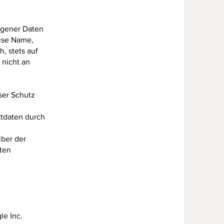
ogener Daten
ise Name,
, stets auf
 nicht an
ser Schutz
ktdaten durch
iber der
gten
le Inc.