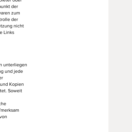
punkt der
 waren zum
rolle der
etzung nicht
e Links
en unterliegen
ng und jede
er
s und Kopien
tet. Soweit
che
ufmerksam
 von