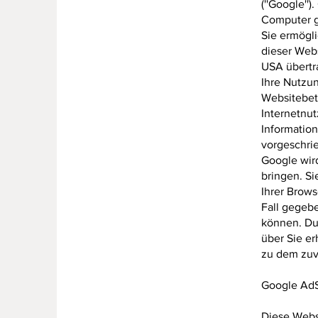
(''Google''
Computer g
Sie ermögl
dieser Webs
USA übertr
Ihre Nutzun
Websitebet
Internetnu
Information
vorgeschrie
Google wird
bringen. Si
Ihrer Brows
Fall gegebe
können. Dur
über Sie e
zu dem zuv
Google Ad
Diese Webs